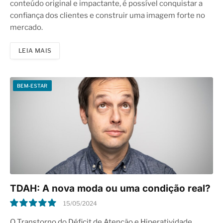
conteúdo original e impactante, é possível conquistar a
confiança dos clientes e construir uma imagem forte no
mercado.
LEIA MAIS
BEM-ESTAR
TDAH: A nova moda ou uma condição real?
15/05/2024
10.0
O Transtorno do Déficit de Atenção e Hiperatividade