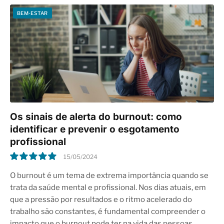
BEM-ESTAR
Os sinais de alerta do burnout: como
identificar e prevenir o esgotamento
profissional
15/05/2024
10
O burnout é um tema de extrema importância quando se
trata da saúde mental e profissional. Nos dias atuais, em
que a pressão por resultados e o ritmo acelerado do
trabalho são constantes, é fundamental compreender o
impacto que o burnout pode ter na vida das pessoas.