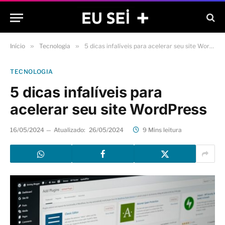
Início
»
Tecnologia
»
5 dicas infalíveis para acelerar seu site WordPress
TECNOLOGIA
5 dicas infalíveis para
acelerar seu site WordPress
16/05/2024
Atualizado:
26/05/2024
9 Mins leitura