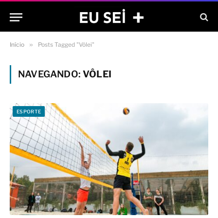
Início
»
Posts Tagged "Vôlei"
NAVEGANDO:
VÔLEI
ESPORTE