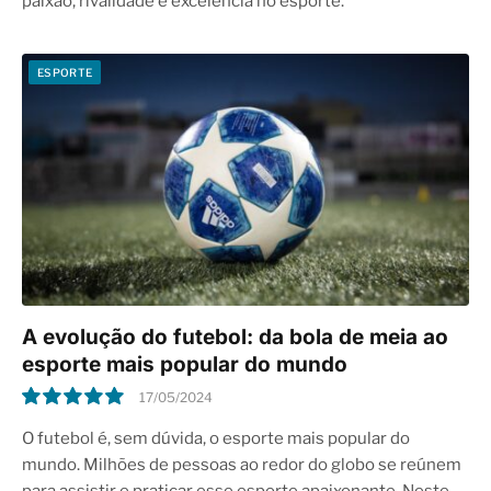
paixão, rivalidade e excelência no esporte.
ESPORTE
A evolução do futebol: da bola de meia ao
esporte mais popular do mundo
17/05/2024
10.0
O futebol é, sem dúvida, o esporte mais popular do
mundo. Milhões de pessoas ao redor do globo se reúnem
para assistir e praticar esse esporte apaixonante. Neste