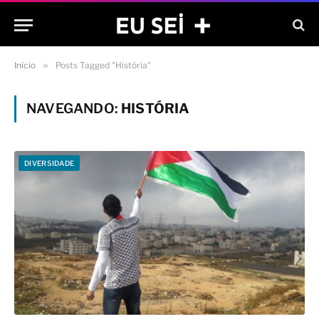
Início
»
Posts Tagged "História"
NAVEGANDO:
HISTÓRIA
DIVERSIDADE