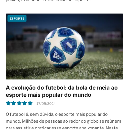
ESPORTE
A evolução do futebol: da bola de meia ao
esporte mais popular do mundo
17/05/2024
10.0
O futebol é, sem dúvida, o esporte mais popular do
mundo. Milhões de pessoas ao redor do globo se reúnem
para assistir e praticar esse esporte apaixonante. Neste