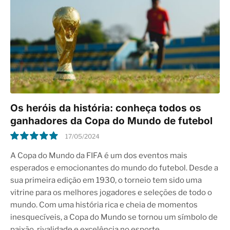
Os heróis da história: conheça todos os
ganhadores da Copa do Mundo de futebol
17/05/2024
10.0
A Copa do Mundo da FIFA é um dos eventos mais
esperados e emocionantes do mundo do futebol. Desde a
sua primeira edição em 1930, o torneio tem sido uma
vitrine para os melhores jogadores e seleções de todo o
mundo. Com uma história rica e cheia de momentos
inesquecíveis, a Copa do Mundo se tornou um símbolo de
paixão, rivalidade e excelência no esporte.