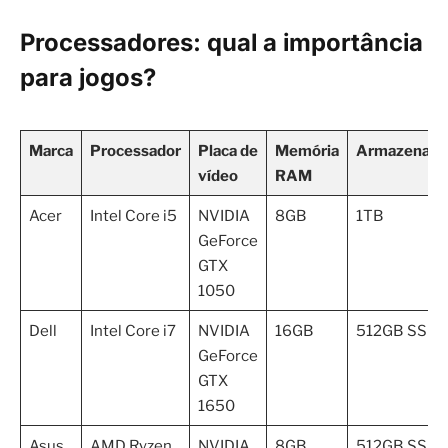
Processadores: qual a importância
para jogos?
Marca
Processador
Placa de
Memória
Armazenam
vídeo
RAM
Acer
Intel Core i5
NVIDIA
8GB
1TB
GeForce
GTX
1050
Dell
Intel Core i7
NVIDIA
16GB
512GB SSD
GeForce
GTX
1650
Asus
AMD Ryzen
NVIDIA
8GB
512GB SSD