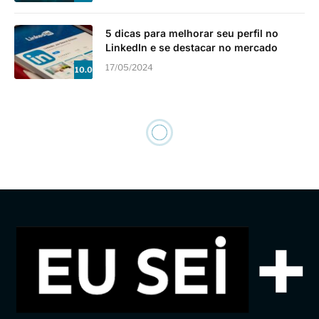
TECNOLOGIA
Aprenda como prolongar a
vida útil da bateria do seu
celular e notebook
19/05/2024
Atualizado:
27/05/2024
12 Mins leitura